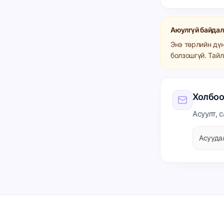
Аюулгүй байдал
Энэ төрлийн дү
болзошгүй. Тайл
Холбоо
Асуулт, 
Асууда