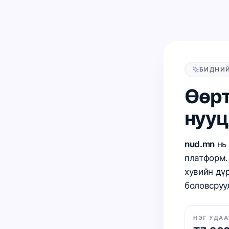
Үндсэн агуулга руу шилжих
БИДНИЙ
Өөрт
нууц
nud.mn
нь 
платформ.
хувийн дү
боловсруул
НЭГ УДА