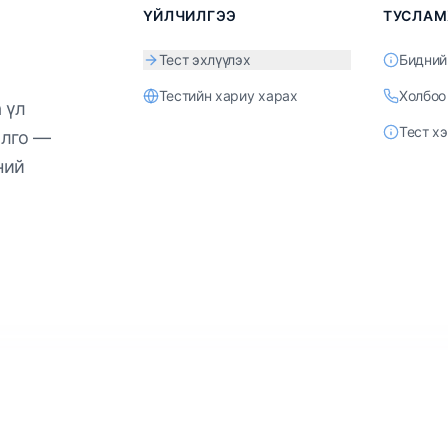
ҮЙЛЧИЛГЭЭ
ТУСЛА
Тест эхлүүлэх
Бидний
Тестийн хариу харах
Холбоо
 үл
Тест х
йлго —
ний