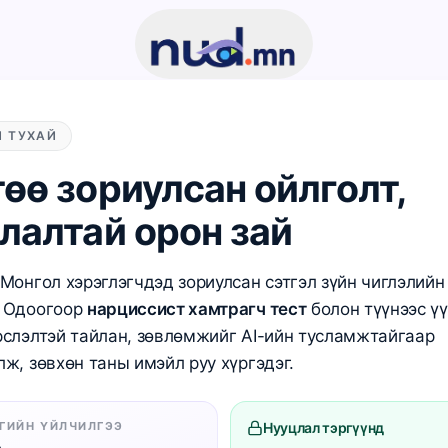
 ТУХАЙ
өө зориулсан ойлголт,
лалтай орон зай
Монгол хэрэглэгчдэд зориулсан сэтгэл зүйн чиглэлийн
 Одоогоор
нарциссист хамтрагч тест
болон түүнээс ү
рслэлтэй тайлан, зөвлөмжийг AI-ийн тусламжтайгаар
ж, зөвхөн таны имэйл руу хүргэдэг.
АГИЙН ҮЙЛЧИЛГЭЭ
Нууцлал тэргүүнд