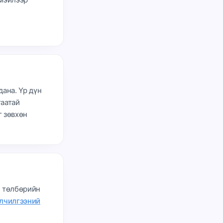
дана. Үр дүн
аатай
 зөвхөн
л төлбөрийн
лчилгээний