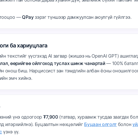
.
 тооцоо —
QPay
зэрэг түншээр дамжуулсан аюулгүй гүйлгээ.
оги ба хариуцлага
йн текстийг үүсгэхэд AI загвар (жишээ нь OpenAI GPT) ашиглаг
лэл, өөрийгөө ойлгоход туслах шинж чанартай
— 100% баталг
н онош биш. Нарциссист зан тэмдгийн албан ёсны оношилгоог
ийн эмч хийнэ.
р
ээний үнэ одоогоор
₮7,900
(татвар, хураамж тусдаа заагдах бо
лд илэрхийлнэ). Буцаалтын нөхцөлийг
Буцаан олголт
болон
үй
с
үзнэ үү.