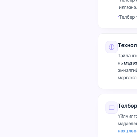
илгээнэ
Төлбөр
Технол
Тайланги
нь
мэдээ
эмнэлгий
мэргэжл
Төлбө
Үйлчилг
мэдээлэ
нөхцлөө