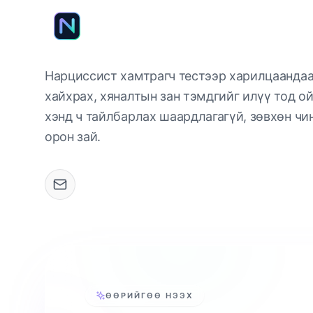
Нарциссист хамтрагч тестээр харилцаандаа
хайхрах, хяналтын зан тэмдгийг илүү тод о
хэнд ч тайлбарлах шаардлагагүй, зөвхөн чи
орон зай.
ӨӨРИЙГӨӨ НЭЭХ