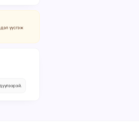
сдэл үүсгэж
дүүлээрэй.