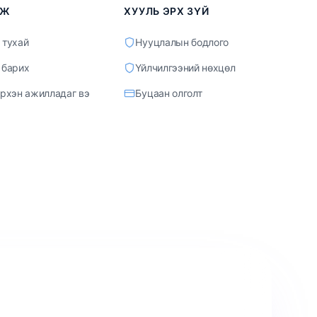
МЖ
ХУУЛЬ ЭРХ ЗҮЙ
 тухай
Нууцлалын бодлого
 барих
Үйлчилгээний нөхцөл
эрхэн ажилладаг вэ
Буцаан олголт