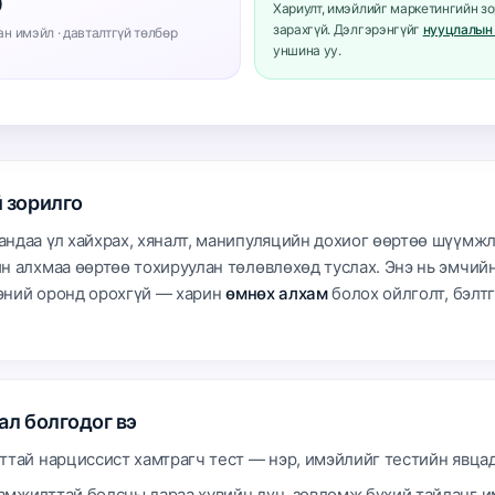
0
Хариулт, имэйлийг маркетингийн з
зарахгүй. Дэлгэрэнгүйг
нууцлалын
ан имэйл · давталтгүй төлбөр
уншина уу.
 зорилго
ндаа үл хайхрах, хяналт, манипуляцийн дохиог өөртөө шүүмжл
н алхмаа өөртөө тохируулан төлөвлөхөд туслах. Энэ нь эмчий
эний оронд орохгүй — харин
өмнөх алхам
болох ойлголт, бэлт
ал болгодог вэ
лттай нарциссист хамтрагч тест — нэр, имэйлийг тестийн явцад
амжилттай болсны дараа хувийн дүн, зөвлөмж бүхий тайланг 