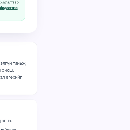
ориулалтаар
 бодлогоос
элгүй таньж,
н онош,
гэл өгөхийг
 авна.
имэйлээр