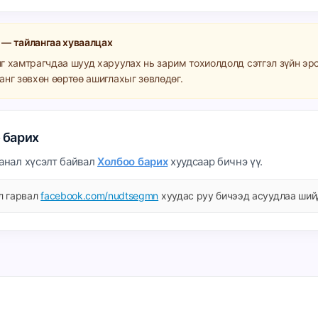
 — тайлангаа хуваалцах
нг хамтрагчдаа шууд харуулах нь зарим тохиолдолд сэтгэл зүйн эр
анг зөвхөн өөртөө ашиглахыг зөвлөдөг.
 барих
санал хүсэлт байвал
Холбоо барих
хуудсаар бичнэ үү.
л гарвал
facebook.com/nudtsegmn
хуудас руу бичээд асуудлаа ший