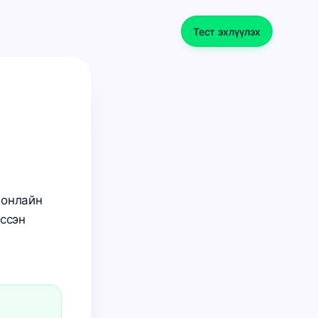
Тест эхлүүлэх
 онлайн
үссэн