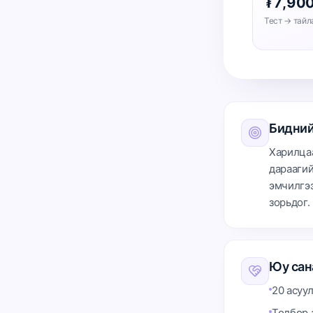
₮7,90
Тест → тайл
Бидний
Харилцаа
дараагий
эмчилгэ
зорьдог.
Юу сан
20 асуу
Төлбөр 