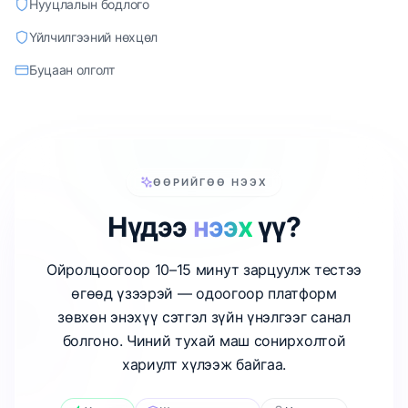
Нууцлалын бодлого
Үйлчилгээний нөхцөл
Буцаан олголт
ӨӨРИЙГӨӨ НЭЭХ
Нүдээ
нээх
үү?
Ойролцоогоор 10–15 минут зарцуулж тестээ
өгөөд үзээрэй — одоогоор платформ
зөвхөн энэхүү сэтгэл зүйн үнэлгээг санал
болгоно. Чиний тухай маш сонирхолтой
хариулт хүлээж байгаа.