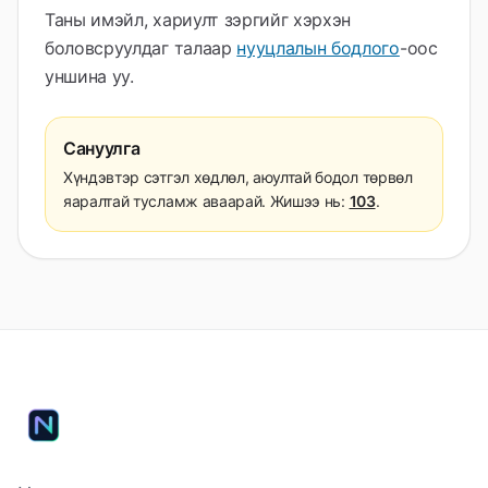
Таны имэйл, хариулт зэргийг хэрхэн
боловсруулдаг талаар
нууцлалын бодлого
-оос
уншина уу.
Сануулга
Хүндэвтэр сэтгэл хөдлөл, аюултай бодол төрвөл
яаралтай тусламж аваарай. Жишээ нь:
103
.