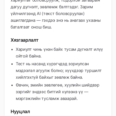
хариултыг боловсруулж, тодорхой загварын
дагуу дүгнэлт, зөвлөмж бэлтгэдэг. Зарим
үйлчилгээнд AI (текст боловсруулах)
ашиглагдана — гэхдээ энэ нь анагаах ухааны
баталгаат онош биш.
Хязгаарлалт
Хариулт чинь үнэн байх тусам дүгнэлт илүү
ойтой байна.
Тест нь насанд хүрэгчдэд зориулсан
мэдээлэл агуулж болно; хүүхдээр туршилт
хийлгэхгүй байхыг зөвлөж байна.
Өвчин, эмийн зөвлөгөө, хуулийн шийдвэр
зэргийг эндээс битгий хүлээнэ үү —
мэргэжлийн тусламж аваарай.
Нууцлал