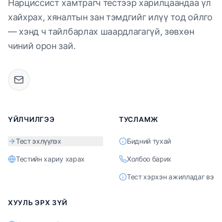
Нарциссист хамтрагч тестээр харилцаандаа үл
хайхрах, хяналтын зан тэмдгийг илүү тод ойлго
— хэнд ч тайлбарлах шаардлагагүй, зөвхөн
чиний орон зай.
ҮЙЛЧИЛГЭЭ
ТУСЛАМЖ
Тест эхлүүлэх
Бидний тухай
Тестийн хариу харах
Холбоо барих
Тест хэрхэн ажилладаг вэ
ХУУЛЬ ЭРХ ЗҮЙ