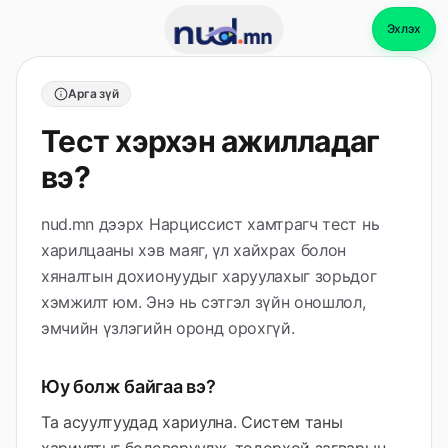
Үндсэн агуулга руу шилжих
Эхлэх
Арга зүй
Тест хэрхэн ажилладаг
вэ?
nud.mn дээрх Нарциссист хамтрагч тест нь
харилцааны хэв маяг, үл хайхрах болон
хяналтын дохионуудыг харуулахыг зорьдог
хэмжилт юм. Энэ нь сэтгэл зүйн оношлол,
эмчийн үзлэгийн оронд орохгүй.
Юу болж байгаа вэ?
Та асуултуудад хариулна. Систем таны