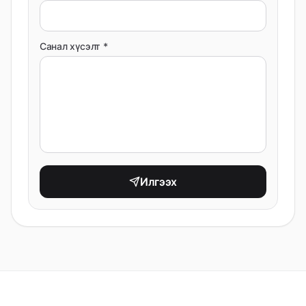
Санал хүсэлт *
Илгээх