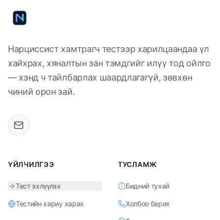
Нарциссист хамтрагч тестээр харилцаандаа үл
хайхрах, хяналтын зан тэмдгийг илүү тод ойлго
— хэнд ч тайлбарлах шаардлагагүй, зөвхөн
чиний орон зай.
ҮЙЛЧИЛГЭЭ
ТУСЛАМЖ
Тест эхлүүлэх
Бидний тухай
Тестийн хариу харах
Холбоо барих