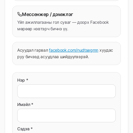
Мессенжер / дэмжлэг
Үйл ажиллагааны гол суваг — доорх Facebook
мөрөөр нэвтэрч бичнэ үү.
Асуудал гарвал
facebook.com/nudtsegmn
хуудас
руу бичээд асуудлаа шийдүүлээрэй.
Нэр *
Имэйл *
Сэдэв *