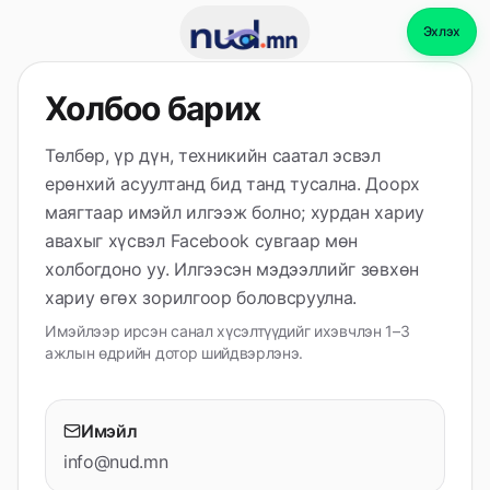
Үндсэн агуулга руу шилжих
Эхлэх
Холбоо барих
Төлбөр, үр дүн, техникийн саатал эсвэл
ерөнхий асуултанд бид танд тусална. Доорх
маягтаар имэйл илгээж болно; хурдан хариу
авахыг хүсвэл
Facebook сувгаар мөн
холбогдоно уу. Илгээсэн мэдээллийг зөвхөн
хариу өгөх зорилгоор боловсруулна.
Имэйлээр ирсэн санал хүсэлтүүдийг ихэвчлэн 1–3
ажлын өдрийн дотор шийдвэрлэнэ.
Имэйл
info@nud.mn