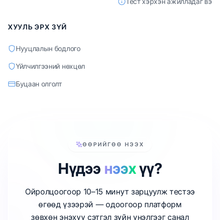
Тест хэрхэн ажилладаг вэ
ХУУЛЬ ЭРХ ЗҮЙ
Нууцлалын бодлого
Үйлчилгээний нөхцөл
Буцаан олголт
ӨӨРИЙГӨӨ НЭЭХ
Нүдээ
нээх
үү?
Ойролцоогоор 10–15 минут зарцуулж тестээ
өгөөд үзээрэй — одоогоор платформ
зөвхөн энэхүү сэтгэл зүйн үнэлгээг санал